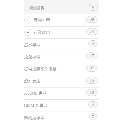
6
特賣銷售
39
套餐方案
74
行業應用
4
墨水專區
17
免運專區
97
提供加購印刷服務
15
設計商店
10
XTOOL 專區
4
GIZMIX 專區
7
樂利克專區