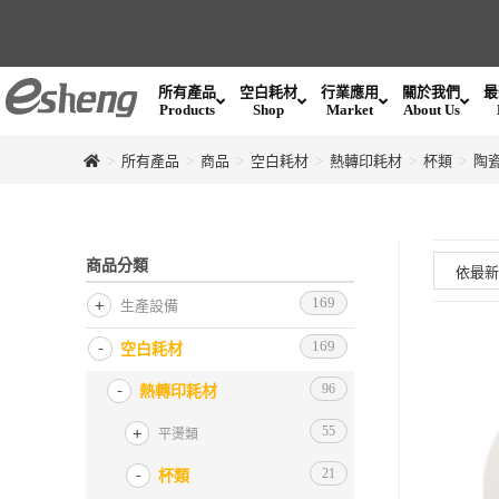
所有產品
空白耗材
行業應用
關於我們
最
Products
Shop
Market
About Us
>
所有產品
>
商品
>
空白耗材
>
熱轉印耗材
>
杯類
>
陶
商品分類
169
生產設備
169
空白耗材
96
熱轉印耗材
55
平燙類
21
杯類