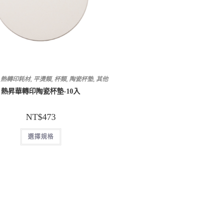
,
熱轉印耗材
,
平燙類
,
杯類
,
陶瓷杯墊
,
其他
熱昇華轉印陶瓷杯墊-10入
NT$
473
選擇規格