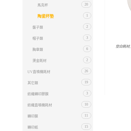
20
馬克杯
1
陶瓷杯墊
2
盤子類
3
帽子類
空白耗材
6
胸章類
2
燙金耗材
26
UV直噴機耗材
19
其它類
3
紡織轉印膠膜
10
紡織直噴機耗材
11
轉印膜
15
轉印紙